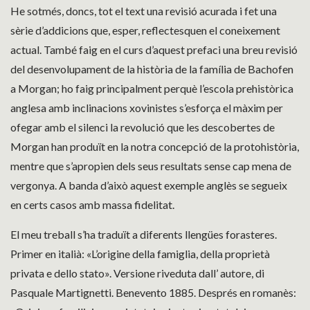
He sotmés, doncs, tot el text una revisió acurada i fet una
sèrie d’addicions que, esper, reflectesquen el coneixement
actual. També faig en el curs d’aquest prefaci una breu revisió
del desenvolupament de la història de la família de Bachofen
a Morgan; ho faig principalment perquè l’escola prehistòrica
anglesa amb inclinacions xovinistes s’esforça el màxim per
ofegar amb el silenci la revolució que les descobertes de
Morgan han produït en la notra concepció de la protohistòria,
mentre que s’apropien dels seus resultats sense cap mena de
vergonya. A banda d’això aquest exemple anglès se segueix
en certs casos amb massa fidelitat.
El meu treball s’ha traduït a diferents llengües forasteres.
Primer en italià: «L’origine della famiglia, della proprietà
privata e dello stato». Versione riveduta dall’ autore, di
Pasquale Martignetti. Benevento 1885. Després en romanès: