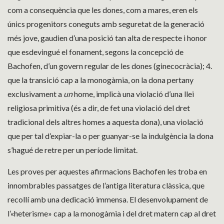
com a consequència que les dones, com a mares, eren els
únics progenitors coneguts amb seguretat de la generació
més jove, gaudien d’una posició tan alta de respecte i honor
que esdevingué el fonament, segons la concepció de
Bachofen, d’un govern regular de les dones (ginecocràcia); 4.
que la transició cap a la monogàmia, on la dona pertany
exclusivament a
un
home, implicà una violació d’una llei
religiosa primitiva (és a dir, de fet una violació del dret
tradicional dels altres homes a aquesta dona), una violació
que per tal d’expiar-la o per guanyar-se la indulgència la dona
s’hagué de retre per un període limitat.
Les proves per aquestes afirmacions Bachofen les troba en
innombrables passatges de l’antiga literatura clàssica, que
recollí amb una dedicació immensa. El desenvolupament de
l’«heterisme» cap a la monogàmia i del dret matern cap al dret