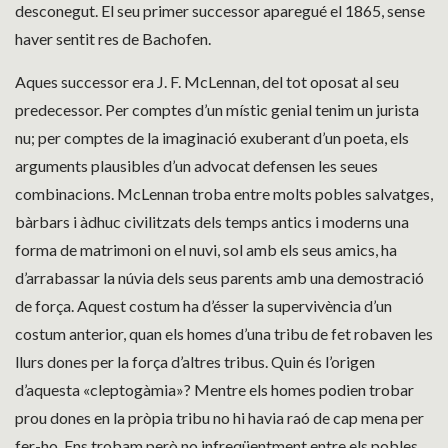
desconegut. El seu primer successor aparegué el 1865, sense
haver sentit res de Bachofen.
Aques successor era J. F. McLennan, del tot oposat al seu
predecessor. Per comptes d’un místic genial tenim un jurista
nu; per comptes de la imaginació exuberant d’un poeta, els
arguments plausibles d’un advocat defensen les seues
combinacions. McLennan troba entre molts pobles salvatges,
bàrbars i àdhuc civilitzats dels temps antics i moderns una
forma de matrimoni on el nuvi, sol amb els seus amics, ha
d’arrabassar la núvia dels seus parents amb una demostració
de força. Aquest costum ha d’ésser la supervivència d’un
costum anterior, quan els homes d’una tribu de fet robaven les
llurs dones per la força d’altres tribus. Quin és l’origen
d’aquesta «cleptogàmia»? Mentre els homes podien trobar
prou dones en la pròpia tribu no hi havia raó de cap mena per
fer-ho. Ens trobam però no infreqüentment entre els pobles