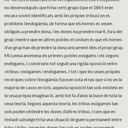
no desenvolupats que hi ha certs grups (que el 1865 eren
encara sovint identificats amb les pròpies tribus) on es
prohibeix l’endogàmia, de forma que els homes es veuen
obligats a prendre dona, i les dones ha prendre marit, fora del
grup; mentre que en altres pobles el costum és que els homes
d’un grup han de prendre la dona únicament dins el propi grup.
McLenna anomena els primers pobles exògams i els segons
endògams, i construeix tot seguit una rígida oposició entre
«tribus» exògames i endògames. I tot i que les seues pròpies
recerques sobre l’exogàmia li posen sota el nas que si no en la
majoria de casos en tots, aquesta oposició tan sols existeix en
la seua pròpia imaginació, amb tot fa d’això la base de tota la
seua teoria. Segons aquesta teoria, les tribus exògames tan
sols poden obtindre les dones d’altres tribus, i com que en
l’estadi salvatge hi ha una situació de guerra permanent entre
tribu i tribu, aquestes dones tan sols es poden aconseguir