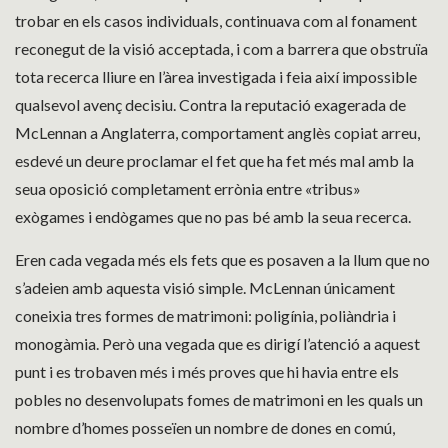
trobar en els casos individuals, continuava com al fonament
reconegut de la visió acceptada, i com a barrera que obstruïa
tota recerca lliure en l’àrea investigada i feia així impossible
qualsevol avenç decisiu. Contra la reputació exagerada de
McLennan a Anglaterra, comportament anglès copiat arreu,
esdevé un deure proclamar el fet que ha fet més mal amb la
seua oposició completament errònia entre «tribus»
exògames i endògames que no pas bé amb la seua recerca.
Eren cada vegada més els fets que es posaven a la llum que no
s’adeien amb aquesta visió simple. McLennan únicament
coneixia tres formes de matrimoni: poligínia, poliàndria i
monogàmia. Però una vegada que es dirigí l’atenció a aquest
punt i es trobaven més i més proves que hi havia entre els
pobles no desenvolupats fomes de matrimoni en les quals un
nombre d’homes posseïen un nombre de dones en comú,