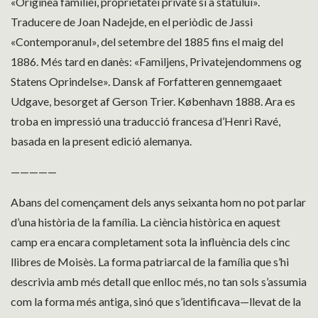
«Originea familiei, proprietatei private si a statului».
Traducere de Joan Nadejde, en el periòdic de Jassi
«Contemporanul», del setembre del 1885 fins el maig del
1886. Més tard en danès: «Familjens, Privatejendommens og
Statens Oprindelse». Dansk af Forfatteren gennemgaaet
Udgave, besorget af Gerson Trier. København 1888. Ara es
troba en impressió una traducció francesa d’Henri Ravé,
basada en la present edició alemanya.
—————
Abans del començament dels anys seixanta hom no pot parlar
d’una història de la família. La ciència històrica en aquest
camp era encara completament sota la influència dels cinc
llibres de Moisès. La forma patriarcal de la família que s’hi
descrivia amb més detall que enlloc més, no tan sols s’assumia
com la forma més antiga, sinó que s’identificava—llevat de la