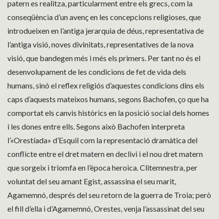
patern es realitza, particularment entre els grecs, com la
conseqüència d’un avenç en les concepcions religioses, que
introdueixen en l’antiga jerarquia de déus, representativa de
l’antiga visió, noves divinitats, representatives de la nova
visió, que bandegen més i més els primers. Per tant no és el
desenvolupament de les condicions de fet de vida dels
humans, sinó el reflex religiós d’aquestes condicions dins els
caps d’aquests mateixos humans, segons Bachofen, ço que ha
comportat els canvis històrics en la posició social dels homes
i les dones entre ells. Segons això Bachofen interpreta
l’«Orestíada» d’Esquil com la representació dramàtica del
conflicte entre el dret matern en declivi i el nou dret matern
que sorgeix i triomfa en l’època heroica. Clitemnestra, per
voluntat del seu amant Egist, assassina el seu marit,
Agamemnó, després del seu retorn de la guerra de Troia; però
el fill d’ella i d’Agamemnó, Orestes, venja l’assassinat del seu