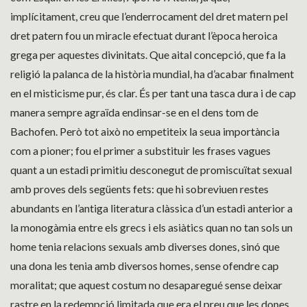
implícitament, creu que l’enderrocament del dret matern pel
dret patern fou un miracle efectuat durant l’època heroica
grega per aquestes divinitats. Que aital concepció, que fa la
religió la palanca de la història mundial, ha d’acabar finalment
en el misticisme pur, és clar. És per tant una tasca dura i de cap
manera sempre agraïda endinsar-se en el dens tom de
Bachofen. Però tot això no empetiteix la seua importància
com a pioner; fou el primer a substituir les frases vagues
quant a un estadi primitiu desconegut de promiscuïtat sexual
amb proves dels següents fets: que hi sobreviuen restes
abundants en l’antiga literatura clàssica d’un estadi anterior a
la monogàmia entre els grecs i els asiàtics quan no tan sols un
home tenia relacions sexuals amb diverses dones, sinó que
una dona les tenia amb diversos homes, sense ofendre cap
moralitat; que aquest costum no desaparegué sense deixar
rastre en la redempció limitada que era el preu que les dones