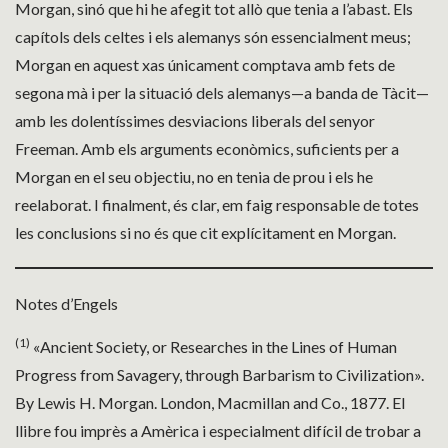
Morgan, sinó que hi he afegit tot allò que tenia a l’abast. Els
capítols dels celtes i els alemanys són essencialment meus;
Morgan en aquest xas únicament comptava amb fets de
segona mà i per la situació dels alemanys—a banda de Tàcit—
amb les dolentíssimes desviacions liberals del senyor
Freeman. Amb els arguments econòmics, suficients per a
Morgan en el seu objectiu, no en tenia de prou i els he
reelaborat. I finalment, és clar, em faig responsable de totes
les conclusions si no és que cit explícitament en Morgan.
Notes d’Engels
(1)
«Ancient Society, or Researches in the Lines of Human
Progress from Savagery, through Barbarism to Civilization».
By Lewis H. Morgan. London, Macmillan and Co., 1877. El
llibre fou imprès a Amèrica i especialment difícil de trobar a