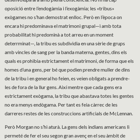
oposició entre l’endogàmia i l’exogàmia; les «tribus»
exògames no s’han demostrat enlloc. Però en l’època on
encara hi predominava el matrimoni grupal—i amb tota
probabilitat hi predominà a tot arreu en un moment
deterrminat—, la tribu es subdividia en una sèrie de grups
amb vincles de sang per la banda materna, gentes, dins els
quals es prohibia estrictament el matrimoni, de forma que els
homes d’una gens, per bé que podien prendre muller de dins
de la tribu i en general ho feien, es veien obligats a prendre-
les de fora de la llur gens. Així mentre que cada gens era
estrictament exògama, la tribu que abastava totes les gentes
no era menys endògama. Per tant es feia càrrec de les
darreres restes de les construccions artificials de McLennan.
Però Morgan no s’hi aturà. La gens dels indians americans li
permeté de fer el seu segon gran avenç en el seu àmbit de