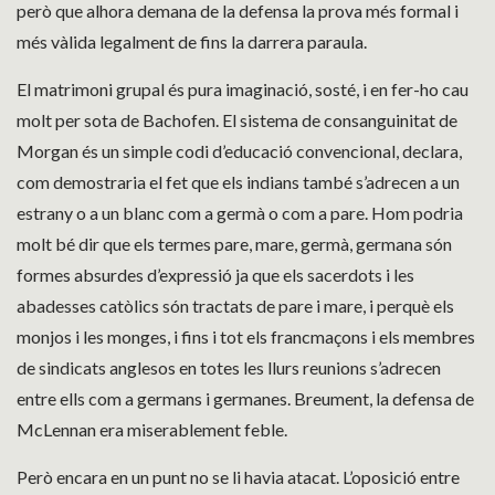
però que alhora demana de la defensa la prova més formal i
més vàlida legalment de fins la darrera paraula.
El matrimoni grupal és pura imaginació, sosté, i en fer-ho cau
molt per sota de Bachofen. El sistema de consanguinitat de
Morgan és un simple codi d’educació convencional, declara,
com demostraria el fet que els indians també s’adrecen a un
estrany o a un blanc com a germà o com a pare. Hom podria
molt bé dir que els termes pare, mare, germà, germana són
formes absurdes d’expressió ja que els sacerdots i les
abadesses catòlics són tractats de pare i mare, i perquè els
monjos i les monges, i fins i tot els francmaçons i els membres
de sindicats anglesos en totes les llurs reunions s’adrecen
entre ells com a germans i germanes. Breument, la defensa de
McLennan era miserablement feble.
Però encara en un punt no se li havia atacat. L’oposició entre