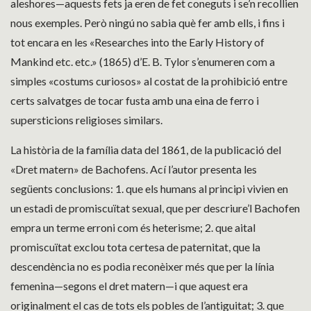
aleshores—aquests fets ja eren de fet coneguts i se’n recollien
nous exemples. Però ningú no sabia què fer amb ells, i fins i
tot encara en les «Researches into the Early History of
Mankind etc. etc.» (1865) d’E. B. Tylor s’enumeren com a
simples «costums curiosos» al costat de la prohibició entre
certs salvatges de tocar fusta amb una eina de ferro i
supersticions religioses similars.
La història de la família data del 1861, de la publicació del
«Dret matern» de Bachofens. Ací l’autor presenta les
següents conclusions: 1. que els humans al principi vivien en
un estadi de promiscuïtat sexual, que per descriure’l Bachofen
empra un terme erroni com és heterisme; 2. que aital
promiscuïtat exclou tota certesa de paternitat, que la
descendència no es podia reconèixer més que per la línia
femenina—segons el dret matern—i que aquest era
originalment el cas de tots els pobles de l’antiguitat; 3. que