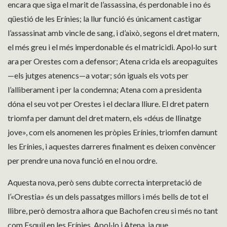
encara que siga el marit de l’assassina, és perdonable i no és
qüestió de les Erínies; la llur funció és únicament castigar
l’assassinat amb vincle de sang, i d’això, segons el dret matern,
el més greu i el més imperdonable és el matricidi. Apol·lo surt
ara per Orestes com a defensor; Atena crida els areopaguites
—els jutges atenencs—a votar; són iguals els vots per
l’alliberament i per la condemna; Atena com a presidenta
dóna el seu vot per Orestes i el declara lliure. El dret patern
triomfa per damunt del dret matern, els «déus de llinatge
jove», com els anomenen les pròpies Erínies, triomfen damunt
les Erínies, i aquestes darreres finalment es deixen convèncer
per prendre una nova funció en el nou ordre.
Aquesta nova, però sens dubte correcta interpretació de
l’«Orestia» és un dels passatges millors i més bells de tot el
llibre, però demostra alhora que Bachofen creu si més no tant
com Esquil en les Erínies, Apol·lo i Atena, ja que,