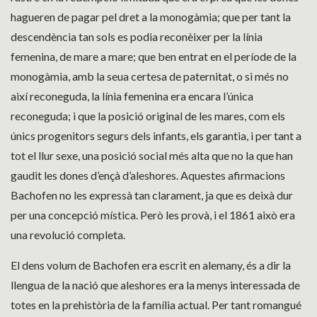
hagueren de pagar pel dret a la monogàmia; que per tant la
descendència tan sols es podia reconèixer per la línia
femenina, de mare a mare; que ben entrat en el període de la
monogàmia, amb la seua certesa de paternitat, o si més no
així reconeguda, la línia femenina era encara l’única
reconeguda; i que la posició original de les mares, com els
únics progenitors segurs dels infants, els garantia, i per tant a
tot el llur sexe, una posició social més alta que no la que han
gaudit les dones d’ençà d’aleshores. Aquestes afirmacions
Bachofen no les expressà tan clarament, ja que es deixà dur
per una concepció mística. Però les provà, i el 1861 això era
una revolució completa.
El dens volum de Bachofen era escrit en alemany, és a dir la
llengua de la nació que aleshores era la menys interessada de
totes en la prehistòria de la família actual. Per tant romangué