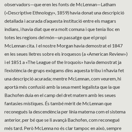
observadors—que eren les fonts de McLennan—Latham
(«Descriptive Ethnology», 1859) havia donat una descripició
detallada i acurada d’aquesta institució entre els magars
indians, i havia diat que era molt comuna i que tenia lloc en
totes les regions del món—un passatge que el propi
McLennan cita. I el nostre Morgan havia demostrat el 1847
en les seues lletres sobre els iroquesos (a «American Review»)
i el 1851 a «The League of the Iroquois» havia demostrat ja
l’existència de grups exògams dins aquesta tribu i n’havia fet
una descripció acurada; mentre McLennan, com veurem, hi
aportà més confusió amb la seua ment legalista que la que
Bachofen duia en el camp del dret matern amb les seues
fantasies místiques. És també mèrit de McLennan que
reconegués la descendència per línia materna com el sistema
anterior, per bé que se li avançà Bachofen, com reconegué
més tard. Però McLenna no és clar tampoc en això, sempre