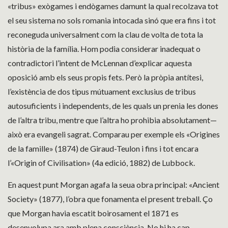
«tribus» exògames i endògames damunt la qual recolzava tot
el seu sistema no sols romania intocada sinó que era fins i tot
reconeguda universalment com la clau de volta de tota la
història de la família. Hom podia considerar inadequat o
contradictori l’intent de McLennan d’explicar aquesta
oposició amb els seus propis fets. Però la pròpia antítesi,
l’existència de dos tipus mútuament exclusius de tribus
autosuficients i independents, de les quals un prenia les dones
de l’altra tribu, mentre que l’altra ho prohibia absolutament—
això era evangeli sagrat. Comparau per exemple els «Origines
de la famille» (1874) de Giraud-Teulon i fins i tot encara
l’«Origin of Civilisation» (4a edició, 1882) de Lubbock.
En aquest punt Morgan agafa la seua obra principal: «Ancient
Society» (1877), l’obra que fonamenta el present treball. Ço
que Morgan havia escatit boirosament el 1871 es
desenvolupa ara amb plena consciència. No hi ha cap