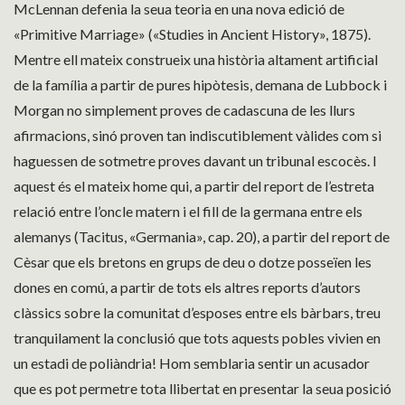
McLennan defenia la seua teoria en una nova edició de
«Primitive Marriage» («Studies in Ancient History», 1875).
Mentre ell mateix construeix una història altament artificial
de la família a partir de pures hipòtesis, demana de Lubbock i
Morgan no simplement proves de cadascuna de les llurs
afirmacions, sinó proven tan indiscutiblement vàlides com si
haguessen de sotmetre proves davant un tribunal escocès. I
aquest és el mateix home qui, a partir del report de l’estreta
relació entre l’oncle matern i el fill de la germana entre els
alemanys (Tacitus, «Germania», cap. 20), a partir del report de
Cèsar que els bretons en grups de deu o dotze posseïen les
dones en comú, a partir de tots els altres reports d’autors
clàssics sobre la comunitat d’esposes entre els bàrbars, treu
tranquilament la conclusió que tots aquests pobles vivien en
un estadi de poliàndria! Hom semblaria sentir un acusador
que es pot permetre tota llibertat en presentar la seua posició