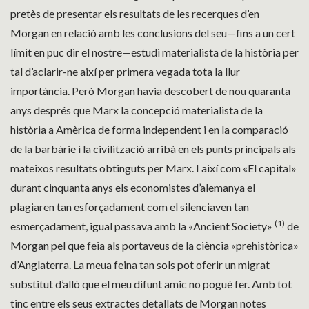
pretès de presentar els resultats de les recerques d’en
Morgan en relació amb les conclusions del seu—fins a un cert
límit en puc dir el nostre—estudi materialista de la història per
tal d’aclarir-ne així per primera vegada tota la llur
importància. Però Morgan havia descobert de nou quaranta
anys després que Marx la concepció materialista de la
història a Amèrica de forma independent i en la comparació
de la barbàrie i la civilització arribà en els punts principals als
mateixos resultats obtinguts per Marx. I així com «El capital»
durant cinquanta anys els economistes d’alemanya el
plagiaren tan esforçadament com el silenciaven tan
(1)
esmerçadament, igual passava amb la «Ancient Society»
de
Morgan pel que feia als portaveus de la ciència «prehistòrica»
d’Anglaterra. La meua feina tan sols pot oferir un migrat
substitut d’allò que el meu difunt amic no pogué fer. Amb tot
tinc entre els seus extractes detallats de Morgan notes