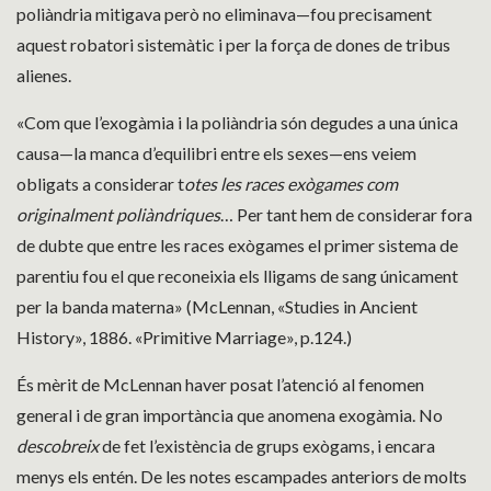
poliàndria mitigava però no eliminava—fou precisament
aquest robatori sistemàtic i per la força de dones de tribus
alienes.
«Com que l’exogàmia i la poliàndria són degudes a una única
causa—la manca d’equilibri entre els sexes—ens veiem
obligats a considerar t
otes les races exògames com
originalment poliàndriques
… Per tant hem de considerar fora
de dubte que entre les races exògames el primer sistema de
parentiu fou el que reconeixia els lligams de sang únicament
per la banda materna» (McLennan, «Studies in Ancient
History», 1886. «Primitive Marriage», p.124.)
És mèrit de McLennan haver posat l’atenció al fenomen
general i de gran importància que anomena exogàmia. No
descobreix
de fet l’existència de grups exògams, i encara
menys els entén. De les notes escampades anteriors de molts