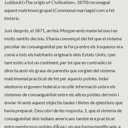
Lubbock
(«The origin of Civilisation», 1870) reconegué
aquest matrimoni grupal (Communal marriage) com a fet
històric.
Just després, el 1871, arribà
Morgan
amb material nou i en
molts sentits decisiu. S’havia convençut del fet que el sistema
peculiar de consanguinitat per la força entre els iroquesos era
comú a tots els habitants originaris dels Estats Units, i per
tant estès a tot un continent, per bé que en contradicció
directa amb els graus de parentiu que sorgien del sistema
matrimonial practicat de fet per aquests pobles. Induí
aleshores el govern federal a recollir informació sobre els
sistemes de consanguinitat entre els altres pobles del món i
enviar-hi amb aquest objectiu taules i llistes de qüestions que
havia preparat. Descobrí de les resposta, 1. que el sistema de
consaguinitat dels indians americans també era practicat
entre nombrosos pobles d’Àsia i, en una forma modificada, a