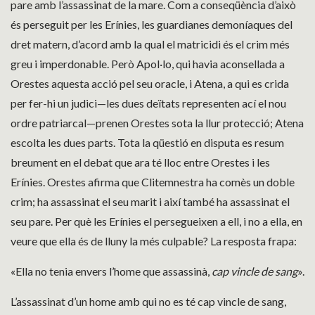
pare amb l’assassinat de la mare. Com a conseqüència d’això
és perseguit per les Erínies, les guardianes demoníaques del
dret matern, d’acord amb la qual el matricidi és el crim més
greu i imperdonable. Però Apol·lo, qui havia aconsellada a
Orestes aquesta acció pel seu oracle, i Atena, a qui es crida
per fer-hi un judici—les dues deïtats representen ací el nou
ordre patriarcal—prenen Orestes sota la llur protecció; Atena
escolta les dues parts. Tota la qüestió en disputa es resum
breument en el debat que ara té lloc entre Orestes i les
Erínies. Orestes afirma que Clitemnestra ha comès un doble
crim; ha assassinat el seu marit i així també ha assassinat el
seu pare. Per què les Erínies el persegueixen a ell, i no a ella, en
veure que ella és de lluny la més culpable? La resposta frapa:
«Ella no tenia envers l’home que assassinà,
cap vincle de sang
».
L’assassinat d’un home amb qui no es té cap vincle de sang,