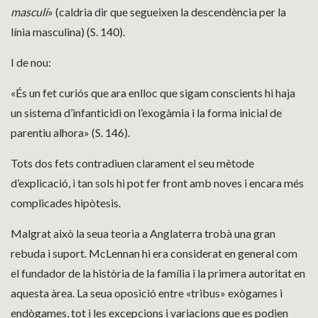
masculí
» (caldria dir que segueixen la descendència per la
línia masculina) (S. 140).
I de nou:
«És un fet curiós que ara enlloc que sigam conscients hi haja
un sistema d’infanticidi on l’exogàmia i la forma inicial de
parentiu alhora» (S. 146).
Tots dos fets contradiuen clarament el seu mètode
d’explicació, i tan sols hi pot fer front amb noves i encara més
complicades hipòtesis.
Malgrat això la seua teoria a Anglaterra trobà una gran
rebuda i suport. McLennan hi era considerat en general com
el fundador de la història de la família i la primera autoritat en
aquesta àrea. La seua oposició entre «tribus» exògames i
endògames, tot i les excepcions i variacions que es podien