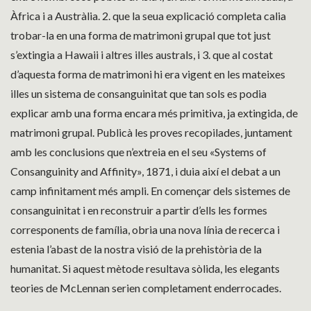
Àfrica i a Austràlia. 2. que la seua explicació completa calia
trobar-la en una forma de matrimoni grupal que tot just
s’extingia a Hawaii i altres illes australs, i 3. que al costat
d’aquesta forma de matrimoni hi era vigent en les mateixes
illes un sistema de consanguinitat que tan sols es podia
explicar amb una forma encara més primitiva, ja extingida, de
matrimoni grupal. Publicà les proves recopilades, juntament
amb les conclusions que n’extreia en el seu «Systems of
Consanguinity and Affinity», 1871, i duia així el debat a un
camp infinitament més ampli. En començar dels sistemes de
consanguinitat i en reconstruir a partir d’ells les formes
corresponents de família, obria una nova línia de recerca i
estenia l’abast de la nostra visió de la prehistòria de la
humanitat. Si aquest mètode resultava sòlida, les elegants
teories de McLennan serien completament enderrocades.