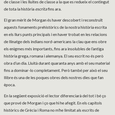
de classe i les lluites de classe a la que es redueix el contingut
de tota la història
escrita
fins ara.
El gran mèrit de Morgan és haver descobert i reconstruït
aquests fonaments prehistòrics de la nostra història escrita
en els llurs punts principals i en haver trobat en les relacions
de llinatge dels indians nord-americans la clau que ens obre
els enigmes més importants, fins ara insolubles de l’antiga
història grega, romana i alemanya. El seu escrit no és però
obra d’un dia. Lluità durant quaranta anys amb el seu material
fins a dominar-lo completament. Però també per això el seu
llibre és una de les poques obres dels nostres dies que fan
època.
En la següent exposició el lector diferenciarà del tot i bé ço
que prové de Morgan i ço que hi he afegit. En els capítols
històrics de Grècia i Roma no m’he limitat als escrits de