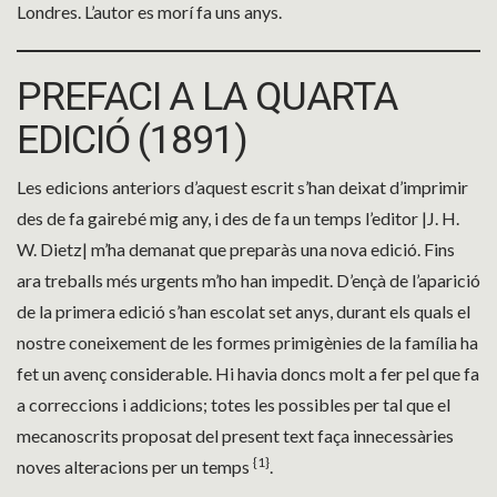
Londres. L’autor es morí fa uns anys.
PREFACI A LA QUARTA
EDICIÓ (1891)
Les edicions anteriors d’aquest escrit s’han deixat d’imprimir
des de fa gairebé mig any, i des de fa un temps l’editor |J. H.
W. Dietz| m’ha demanat que preparàs una nova edició. Fins
ara treballs més urgents m’ho han impedit. D’ençà de l’aparició
de la primera edició s’han escolat set anys, durant els quals el
nostre coneixement de les formes primigènies de la família ha
fet un avenç considerable. Hi havia doncs molt a fer pel que fa
a correccions i addicions; totes les possibles per tal que el
mecanoscrits proposat del present text faça innecessàries
{1}
noves alteracions per un temps
.