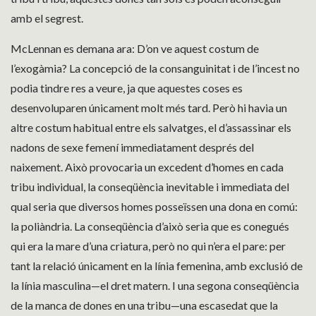
amb el segrest.
McLennan es demana ara: D’on ve aquest costum de
l’exogàmia? La concepció de la consanguinitat i de l’incest no
podia tindre res a veure, ja que aquestes coses es
desenvoluparen únicament molt més tard. Però hi havia un
altre costum habitual entre els salvatges, el d’assassinar els
nadons de sexe femení immediatament després del
naixement. Això provocaria un excedent d’homes en cada
tribu individual, la conseqüència inevitable i immediata del
qual seria que diversos homes posseïssen una dona en comú:
la poliàndria. La conseqüència d’això seria que es conegués
qui era la mare d’una criatura, però no qui n’era el pare: per
tant la relació únicament en la línia femenina, amb exclusió de
la línia masculina—el dret matern. I una segona conseqüència
de la manca de dones en una tribu—una escasedat que la