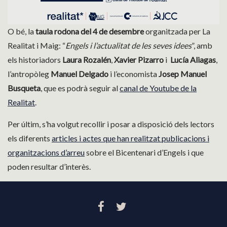
O bé, la
taula rodona del 4 de desembre
organitzada per La
Realitat i Maig: “
Engels i l’actualitat de les seves idees
”, amb
els historiadors
Laura Rozalén
,
Xavier Pizarro
i
Lucía Aliagas
,
l’antropòleg
Manuel Delgado
i l’economista
Josep Manuel
Busqueta
, que es podrà seguir al
canal de Youtube de la
Realitat
.
Per últim, s’ha volgut recollir i posar a disposició dels lectors
els diferents
articles i actes que han realitzat publicacions i
organitzacions d’arreu
sobre el Bicentenari d’Engels i que
poden resultar d’interès.
FACEBOOK
TWITTER