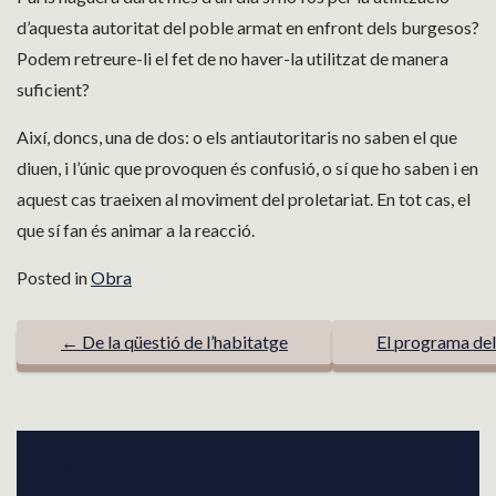
d’aquesta autoritat del poble armat en enfront dels burgesos?
Podem retreure-li el fet de no haver-la utilitzat de manera
suficient?
Així, doncs, una de dos: o els antiautoritaris no saben el que
diuen, i l’únic que provoquen és confusió, o sí que ho saben i en
aquest cas traeixen al moviment del proletariat. En tot cas, el
que sí fan és animar a la reacció.
Posted in
Obra
P
←
De la qüestió de l’habitatge
El programa dels
O
S
T
ARXIUS