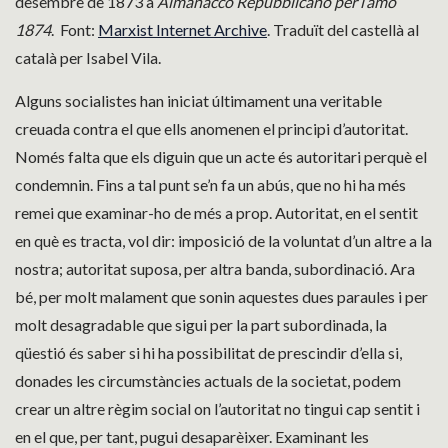
desembre de 1873 a
Almanacco Repubblicano per l’amo
1874
. Font:
Marxist‌ ‌Internet‌ ‌Archive
.‌ Traduït del castellà al
català per Isabel Vila.
Alguns socialistes han iniciat últimament una veritable
creuada contra el que ells anomenen el principi d’autoritat.
Només falta que els diguin que un acte és autoritari perquè el
condemnin. Fins a tal punt se’n fa un abús, que no hi ha més
remei que examinar-ho de més a prop. Autoritat, en el sentit
en què es tracta, vol dir: imposició de la voluntat d’un altre a la
nostra; autoritat suposa, per altra banda, subordinació. Ara
bé, per molt malament que sonin aquestes dues paraules i per
molt desagradable que sigui per la part subordinada, la
qüestió és saber si hi ha possibilitat de prescindir d’ella si,
donades les circumstàncies actuals de la societat, podem
crear un altre règim social on l’autoritat no tingui cap sentit i
en el que, per tant, pugui desaparèixer. Examinant les