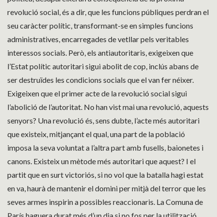
revolució social, és a dir, que les funcions públiques perdran el
seu caràcter polític, transformant-se en simples funcions
administratives, encarregades de vetllar pels veritables
interessos socials. Però, els antiautoritaris, exigeixen que
l’Estat polític autoritari sigui abolit de cop, inclús abans de
ser destruïdes les condicions socials que el van fer néixer.
Exigeixen que el primer acte de la revolució social sigui
l’abolició de l’autoritat. No han vist mai una revolució, aquests
senyors? Una revolució és, sens dubte, l’acte més autoritari
que existeix, mitjançant el qual, una part de la població
imposa la seva voluntat a l’altra part amb fusells, baionetes i
canons. Existeix un mètode més autoritari que aquest? I el
partit que en surt victoriós, si no vol que la batalla hagi estat
en va, haurà de mantenir el domini per mitjà del terror que les
seves armes inspirin a possibles reaccionaris. La Comuna de
París haguera durat més d’un dia si no fos per la utilització