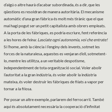
d’algú o altre haurà d’acabar subordinada, és a dir, que les
qüestions es resoldran de manera autoritària. El mecanisme
automàtic d’una gran fàbrica és molt més tirànic que el que
mai hagi pogut ser un petit capitalista amb obrers empleats.
A la porta de les fàbriques, es podria escriure, fent referència
a les hores de feina:
Lasciate ogni autonomia, voi che entrate!
Si l’home, amb la ciència i l’enginy dels invents, sotmet les
forces de la naturalesa, aquestes es venjaran d’ell, sotmetent-
lo, mentre les utilitza, a un veritable despotisme,
independentment de tota organització social. Voler abolir
l’autoritat a la gran indústria, és voler abolir la indústria
mateixa, és voler destruir les fàbriques de filats a vapor per
tornar a la filosa.
Per posar un altre exemple, parlarem del ferrocarril. També
aquí és absolutament necessària la cooperació d’infinitat