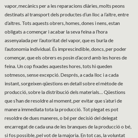
vapor, mecànics per a les reparacions diàries, molts peons
destinats al transport dels productes d’un lloc a l’altre, entre
d’altres. Tots aquests obrers, homes, dones i nens, estan
obligats a començar i acabar la seva feina a l’hora
assenyalada per l’autoritat del vapor, que es burla de
l’autonomia individual. És imprescindible, doncs, per poder
començar, que els obrers es posin d’acord amb les hores de
feina. Un cop fixades aquestes hores, tots hi queden
sotmesos, sense excepció. Després, a cada lloc i a cada
instant, sorgeixen qüestions en detall sobre el mètode de
producció, sobre la distribució dels materials… Qüestions
que s’han de resoldre al moment, per evitar que s’aturi de
manera immediata tota la producció. Tot plegat es pot
resoldre de dues maneres, o bé per decisió del delegat
encarregat de cada una de les branques de la producció o bé,
si fos possible, pel vot de la majoria. En tot cas, la voluntat