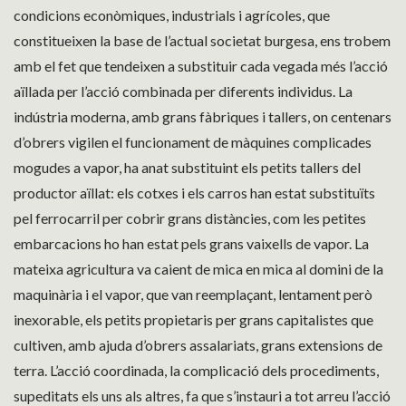
condicions econòmiques, industrials i agrícoles, que
constitueixen la base de l’actual societat burgesa, ens trobem
amb el fet que tendeixen a substituir cada vegada més l’acció
aïllada per l’acció combinada per diferents individus. La
indústria moderna, amb grans fàbriques i tallers, on centenars
d’obrers vigilen el funcionament de màquines complicades
mogudes a vapor, ha anat substituint els petits tallers del
productor aïllat: els cotxes i els carros han estat substituïts
pel ferrocarril per cobrir grans distàncies, com les petites
embarcacions ho han estat pels grans vaixells de vapor. La
mateixa agricultura va caient de mica en mica al domini de la
maquinària i el vapor, que van reemplaçant, lentament però
inexorable, els petits propietaris per grans capitalistes que
cultiven, amb ajuda d’obrers assalariats, grans extensions de
terra. L’acció coordinada, la complicació dels procediments,
supeditats els uns als altres, fa que s’instauri a tot arreu l’acció