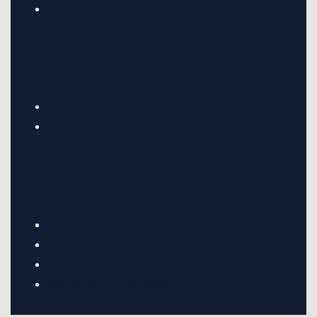
N
novembre 2020
A
V
CATEGORIES
I
Monogràfic
G
Obra
A
T
META
I
Entra
O
Canal de les entrades
Canal dels comentaris
N
WordPress.org (en anglès)