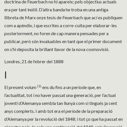
doctrina de Feuerbach no hi apareix; pels objectius actuals
era per tant inútil. D’altra banda he troba en una antiga
llibreta de Marx onze tesis de Feuerbach que ací es publiquen
com a apèndix, i que escrites a corre-cuita per elaborar-les
posteriorment, no foren de cap manera pensades per a
publicar, però són invaluables en tant que el primer document
on s’hi deposita la brillant llavor de la nova cosmovisió.
Londres, 21 de febrer del 1888
I
(1)
El present volum
ens du fins a un període que, en
l’actualitat, tot i no haver passat una generació, per l’actual
joventl d’Alemanya sembla tan llunyà com si tingués ja cent
anys complerts. I amb tot era el període de la preparació
d’Alemanya per la revolució del 1848; i tot ço que ha passat en
el nostre país, és sols una continuació del 1848, sols l’execució