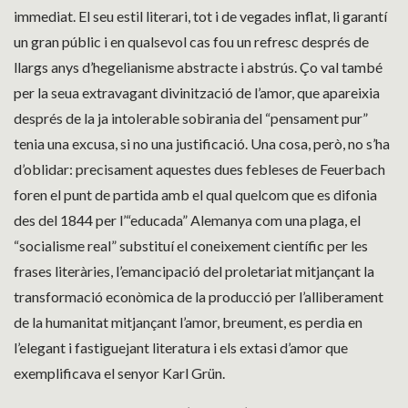
immediat. El seu estil literari, tot i de vegades inflat, li garantí
un gran públic i en qualsevol cas fou un refresc després de
llargs anys d’hegelianisme abstracte i abstrús. Ço val també
per la seua extravagant divinització de l’amor, que apareixia
després de la ja intolerable sobirania del “pensament pur”
tenia una excusa, si no una justificació. Una cosa, però, no s’ha
d’oblidar: precisament aquestes dues febleses de Feuerbach
foren el punt de partida amb el qual quelcom que es difonia
des del 1844 per l’“educada” Alemanya com una plaga, el
“socialisme real” substituí el coneixement científic per les
frases literàries, l’emancipació del proletariat mitjançant la
transformació econòmica de la producció per l’alliberament
de la humanitat mitjançant l’amor, breument, es perdia en
l’elegant i fastiguejant literatura i els extasi d’amor que
exemplificava el senyor Karl Grün.