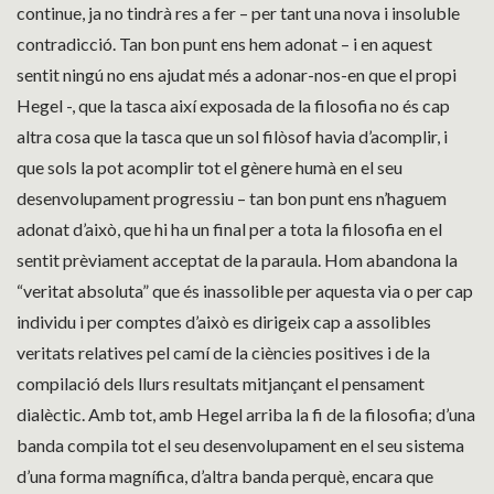
continue, ja no tindrà res a fer – per tant una nova i insoluble
contradicció. Tan bon punt ens hem adonat – i en aquest
sentit ningú no ens ajudat més a adonar-nos-en que el propi
Hegel -, que la tasca així exposada de la filosofia no és cap
altra cosa que la tasca que un sol filòsof havia d’acomplir, i
que sols la pot acomplir tot el gènere humà en el seu
desenvolupament progressiu – tan bon punt ens n’haguem
adonat d’això, que hi ha un final per a tota la filosofia en el
sentit prèviament acceptat de la paraula. Hom abandona la
“veritat absoluta” que és inassolible per aquesta via o per cap
individu i per comptes d’això es dirigeix cap a assolibles
veritats relatives pel camí de la ciències positives i de la
compilació dels llurs resultats mitjançant el pensament
dialèctic. Amb tot, amb Hegel arriba la fi de la filosofia; d’una
banda compila tot el seu desenvolupament en el seu sistema
d’una forma magnífica, d’altra banda perquè, encara que