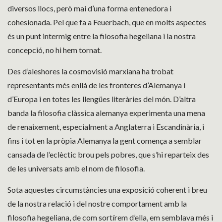
diversos llocs, però mai d’una forma entenedora i
cohesionada. Pel que fa a Feuerbach, que en molts aspectes
és un punt intermig entre la filosofia hegeliana i la nostra
concepció, no hi hem tornat.
Des d’aleshores la cosmovisió marxiana ha trobat
representants més enllà de les fronteres d’Alemanya i
d’Europa i en totes les llengües literàries del món. D’altra
banda la filosofia clàssica alemanya experimenta una mena
de renaixement, especialment a Anglaterra i Escandinària, i
fins i tot en la pròpia Alemanya la gent comença a semblar
cansada de l’eclèctic brou pels pobres, que s’hi reparteix des
de les universats amb el nom de filosofia.
Sota aquestes circumstàncies una exposició coherent i breu
de la nostra relació i del nostre comportament amb la
filosofia hegeliana, de com sortírem d’ella, em semblava més i