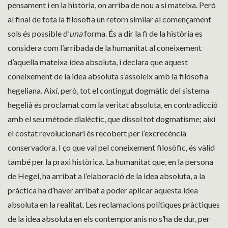
pensament i en la història, on arriba de nou a si mateixa. Però
al final de tota la filosofia un retorn similar al començament
sols és possible d’
una
forma. És a dir la fi de la història es
considera com l’arribada de la humanitat al coneixement
d’aquella mateixa idea absoluta, i declara que aquest
coneixement de la idea absoluta s’assoleix amb la filosofia
hegeliana. Així, però, tot el contingut dogmàtic del sistema
hegelià és proclamat com la veritat absoluta, en contradicció
amb el seu mètode dialèctic, que dissol tot dogmatisme; així
el costat revolucionari és recobert per l’excrecència
conservadora. I ço que val pel coneixement filosòfic, és vàlid
també per la praxi històrica. La humanitat que, en la persona
de Hegel, ha arribat a l’elaboració de la idea absoluta, a la
pràctica ha d’haver arribat a poder aplicar aquesta idea
absoluta en la realitat. Les reclamacions polítiques pràctiques
de la idea absoluta en els contemporanis no s’ha de dur, per