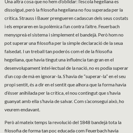
Una altra cosa que no hem d’oblidar: l’escola hegeliana es
dissolgué, però la filosofia hegeliana no fou superada per la
crítica. Strauss i Bauer prengueren cadascun dels seus costats
i els empraren en la polèmica l’un contra l’altre. Feuerbach
menyspreà el sistema i simplement el bandejà. Però hom no
pot superar una filosofia per la simple declaració de la seua
falsedat. I un treball tan poderós com el de la filosofia
hegeliana, que havia tingut una influència tan gran en el
desenvolupament intel·lectual de la nació, no es podia superar
d’un cop de mà en ignorar-la. S’havia de “superar-la” en el seu
propi sentit, és a dir en el sentit que alhora que la forma havia
d’ésser anihilada per la crítica, el nou contingut que s’havia
guanyat amb ella s’havia de salvar. Com s’aconseguí això, ho
veurem endavant.
Però al mateix temps la revolució del 1848 bandejà tota la
filosofia de forma tan poc educada com Feuerbach havia