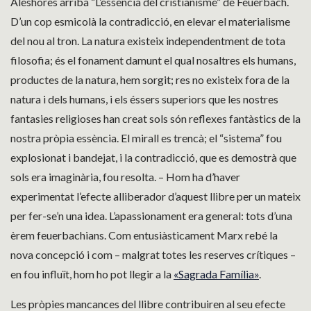
Aleshores arriba “L’essència del cristianisme” de Feuerbach.
D’un cop esmicolà la contradicció, en elevar el materialisme
del nou al tron. La natura existeix independentment de tota
filosofia; és el fonament damunt el qual nosaltres els humans,
productes de la natura, hem sorgit; res no existeix fora de la
natura i dels humans, i els éssers superiors que les nostres
fantasies religioses han creat sols són reflexes fantàstics de la
nostra pròpia essència. El mirall es trencà; el “sistema” fou
explosionat i bandejat, i la contradicció, que es demostrà que
sols era imaginària, fou resolta. – Hom ha d’haver
experimentat l’efecte alliberador d’aquest llibre per un mateix
per fer-se’n una idea. L’apassionament era general: tots d’una
èrem feuerbachians. Com entusiàsticament Marx rebé la
nova concepció i com – malgrat totes les reserves crítiques –
en fou influït, hom ho pot llegir a la
«Sagrada Família»
.
Les pròpies mancances del llibre contribuiren al seu efecte