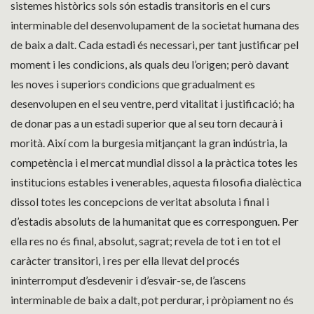
sistemes històrics sols són estadis transitoris en el curs
interminable del desenvolupament de la societat humana des
de baix a dalt. Cada estadi és necessari, per tant justificar pel
moment i les condicions, als quals deu l’origen; però davant
les noves i superiors condicions que gradualment es
desenvolupen en el seu ventre, perd vitalitat i justificació; ha
de donar pas a un estadi superior que al seu torn decaurà i
morità. Així com la burgesia mitjançant la gran indústria, la
competència i el mercat mundial dissol a la pràctica totes les
institucions estables i venerables, aquesta filosofia dialèctica
dissol totes les concepcions de veritat absoluta i final i
d’estadis absoluts de la humanitat que es corresponguen. Per
ella res no és final, absolut, sagrat; revela de tot i en tot el
caràcter transitori, i res per ella llevat del procés
ininterromput d’esdevenir i d’esvair-se, de l’ascens
interminable de baix a dalt, pot perdurar, i pròpiament no és