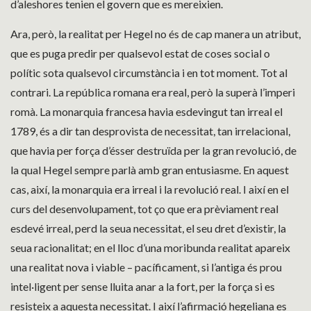
d’aleshores tenien el govern que es mereixien.
Ara, però, la realitat per Hegel no és de cap manera un atribut,
que es puga predir per qualsevol estat de coses social o
polític sota qualsevol circumstància i en tot moment. Tot al
contrari. La república romana era real, però la superà l’imperi
romà. La monarquia francesa havia esdevingut tan irreal el
1789, és a dir tan desprovista de necessitat, tan irrelacional,
que havia per força d’ésser destruïda per la gran revolució, de
la qual Hegel sempre parlà amb gran entusiasme. En aquest
cas, així, la monarquia era irreal i la revolució real. I així en el
curs del desenvolupament, tot ço que era prèviament real
esdevé irreal, perd la seua necessitat, el seu dret d’existir, la
seua racionalitat; en el lloc d’una moribunda realitat apareix
una realitat nova i viable – pacíficament, si l’antiga és prou
intel·ligent per sense lluita anar a la fort, per la força si es
resisteix a aquesta necessitat. I així l’afirmació hegeliana es