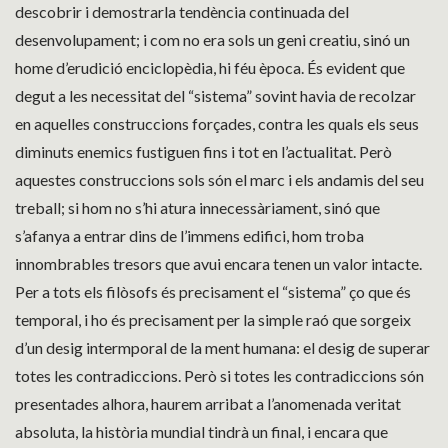
descobrir i demostrarla tendència continuada del
desenvolupament; i com no era sols un geni creatiu, sinó un
home d’erudició enciclopèdia, hi féu època. És evident que
degut a les necessitat del “sistema” sovint havia de recolzar
en aquelles construccions forçades, contra les quals els seus
diminuts enemics fustiguen fins i tot en l’actualitat. Però
aquestes construccions sols són el marc i els andamis del seu
treball; si hom no s’hi atura innecessàriament, sinó que
s’afanya a entrar dins de l’immens edifici, hom troba
innombrables tresors que avui encara tenen un valor intacte.
Per a tots els filòsofs és precisament el “sistema” ço que és
temporal, i ho és precisament per la simple raó que sorgeix
d’un desig intermporal de la ment humana: el desig de superar
totes les contradiccions. Però si totes les contradiccions són
presentades alhora, haurem arribat a l’anomenada veritat
absoluta, la història mundial tindrà un final, i encara que