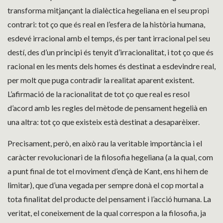
transforma mitjançant la dialèctica hegeliana en el seu propi
contrari: tot ço que és real en l’esfera de la història humana,
esdevé irracional amb el temps, és per tant irracional pel seu
destí, des d’un principi és tenyit d’irracionalitat, i tot ço que és
racional en les ments dels homes és destinat a esdevindre real,
per molt que puga contradir la realitat aparent existent.
L’afirmació de la racionalitat de tot ço que real es resol
d’acord amb les regles del mètode de pensament hegelià en
una altra: tot ço que existeix està destinat a desaparèixer.
Precisament, però, en això rau la veritable importància i el
caràcter revolucionari de la filosofia hegeliana (a la qual, com
a punt final de tot el moviment d’ençà de Kant, ens hi hem de
limitar), que d’una vegada per sempre donà el cop mortal a
tota finalitat del producte del pensament i l’acció humana. La
veritat, el coneixement de la qual correspon a la filosofia, ja