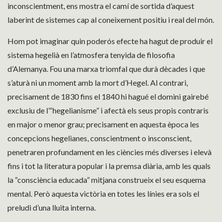
inconscientment, ens mostra el camí de sortida d’aquest
laberint de sistemes cap al coneixement positiu i real del món.
Hom pot imaginar quin poderós efecte ha hagut de produir el
sistema hegelià en l’atmosfera tenyida de filosofia
d’Alemanya. Fou una marxa triomfal que durà dècades i que
s’aturà ni un moment amb la mort d’Hegel. Al contrari,
precisament de 1830 fins el 1840 hi hagué el domini gairebé
exclusiu de l’“hegelianisme” i afectà els seus propis contraris
en major o menor grau; precisament en aquesta època les
concepcions hegelianes, conscientment o insconscient,
penetraren profundament en les ciències més diverses i elevà
fins i tot la literatura popular i la premsa diària, amb les quals
la “consciència educada” mitjana construeix el seu esquema
mental. Però aquesta victòria en totes les línies era sols el
preludi d’una lluita interna.