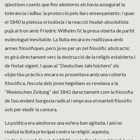
qüestions coents que fins aleshores els havia assegurat la
tolerància i àdhuc la protecció pels llurs ensenyaments; i quan
el 1840 la pietosa ortodòxia i la reacció feudal-absolutista
pujà al tron amb Friedric Wilhelm IV, la presa oberta de partit
esdevingué inevitable. La lluita encara es realitzava amb
armes filosòfiques, però ja no per un zel filosòfic abstracte;
es girà directament vers la destrucció de la religió establerta i
de l’estat vigent. I quan al “Deutschen Jahrbüchern” els
objectius pràctics encara es presentava amb una coberta
filosòfica, l’escola dels joves hegelians es revelava a la
“Rheinischen Zeitung” del 1842 durectament com la filosofia
de l’ascendent burgesia radical i emprava el mantell filosòfic
sols per eludir la censura.
La política era aleshores una esfera ben agitada, i així es
realizà la lluita principal contra la religió; aquesta,