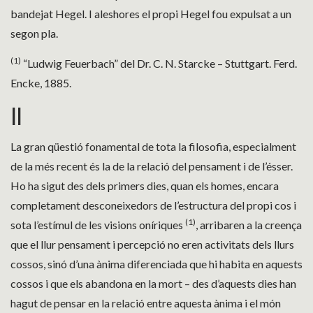
bandejat Hegel. I aleshores el propi Hegel fou expulsat a un
segon pla.
(1)
“Ludwig Feuerbach” del Dr. C. N. Starcke – Stuttgart. Ferd.
Encke, 1885.
II
La gran qüestió fonamental de tota la filosofia, especialment
de la més recent és la de la relació del pensament i de l’ésser.
Ho ha sigut des dels primers dies, quan els homes, encara
completament desconeixedors de l’estructura del propi cos i
(1)
sota l’estímul de les visions oníriques
, arribaren a la creença
que el llur pensament i percepció no eren activitats dels llurs
cossos, sinó d’una ànima diferenciada que hi habita en aquests
cossos i que els abandona en la mort – des d’aquests dies han
hagut de pensar en la relació entre aquesta ànima i el món