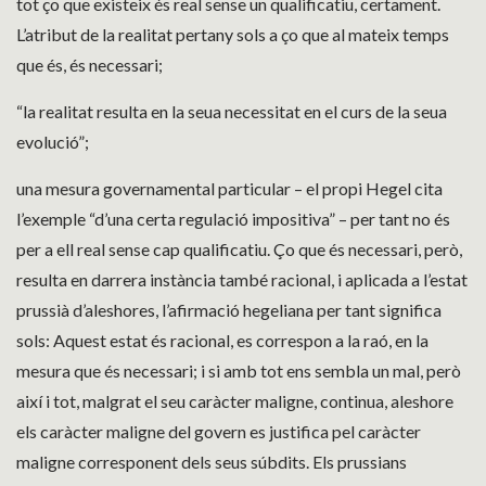
tot ço que existeix és real sense un qualificatiu, certament.
L’atribut de la realitat pertany sols a ço que al mateix temps
que és, és necessari;
“la realitat resulta en la seua necessitat en el curs de la seua
evolució”;
una mesura governamental particular – el propi Hegel cita
l’exemple “d’una certa regulació impositiva” – per tant no és
per a ell real sense cap qualificatiu. Ço que és necessari, però,
resulta en darrera instància també racional, i aplicada a l’estat
prussià d’aleshores, l’afirmació hegeliana per tant significa
sols: Aquest estat és racional, es correspon a la raó, en la
mesura que és necessari; i si amb tot ens sembla un mal, però
així i tot, malgrat el seu caràcter maligne, continua, aleshore
els caràcter maligne del govern es justifica pel caràcter
maligne corresponent dels seus súbdits. Els prussians