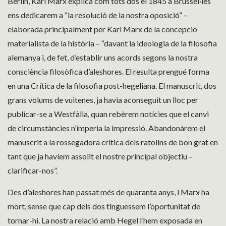
Berlin, Karl Marx explica com tots dos el 1845 a Brussel·les
ens dedicarem a “la resolució de la nostra oposició” –
elaborada principalment per Karl Marx de la concepció
materialista de la història – “davant la ideologia de la filosofia
alemanya i, de fet, d’establir uns acords segons la nostra
consciència filosòfica d’aleshores. El resulta prengué forma
en una Crítica de la filosofia post-hegeliana. El manuscrit, dos
grans volums de vuitenes, ja havia aconseguit un lloc per
publicar-se a Westfàlia, quan rebèrem notícies que el canvi
de circumstàncies n’imperia la impressió. Abandonàrem el
manuscrit a la rossegadora crítica dels ratolins de bon grat en
tant que ja havíem assolit el nostre principal objectiu –
clarificar-nos”.
Des d’aleshores han passat més de quaranta anys, i Marx ha
mort, sense que cap dels dos tinguessem l’oportunitat de
tornar-hi. La nostra relació amb Hegel l’hem exposada en