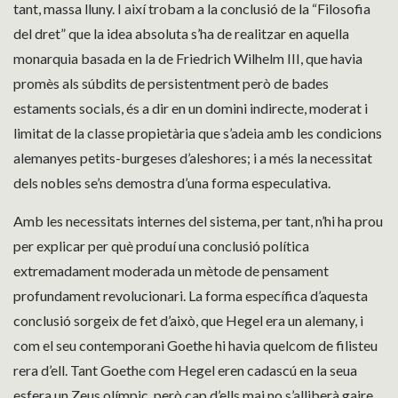
tant, massa lluny. I així trobam a la conclusió de la “Filosofia
del dret” que la idea absoluta s’ha de realitzar en aquella
monarquia basada en la de Friedrich Wilhelm III, que havia
promès als súbdits de persistentment però de bades
estaments socials, és a dir en un domini indirecte, moderat i
limitat de la classe propietària que s’adeia amb les condicions
alemanyes petits-burgeses d’aleshores; i a més la necessitat
dels nobles se’ns demostra d’una forma especulativa.
Amb les necessitats internes del sistema, per tant, n’hi ha prou
per explicar per què produí una conclusió política
extremadament moderada un mètode de pensament
profundament revolucionari. La forma específica d’aquesta
conclusió sorgeix de fet d’això, que Hegel era un alemany, i
com el seu contemporani Goethe hi havia quelcom de filisteu
rera d’ell. Tant Goethe com Hegel eren cadascú en la seua
esfera un Zeus olímpic, però cap d’ells mai no s’alliberà gaire