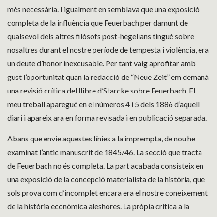
més necessària. I igualment en semblava que una exposició
completa de la influència que Feuerbach per damunt de
qualsevol dels altres filòsofs post-hegelians tingué sobre
nosaltres durant el nostre període de tempesta i violència, era
un deute d’honor inexcusable. Per tant vaig aprofitar amb
gust l’oportunitat quan la redacció de “Neue Zeit” em demanà
una revisió crítica del llibre d’Starcke sobre Feuerbach. El
meu treball aparegué en el números 4 i 5 dels 1886 d’aquell
diari i apareix ara en forma revisada i en publicació separada.
Abans que envie aquestes línies a la imprempta, de nou he
examinat l’antic manuscrit de 1845/46. La secció que tracta
de Feuerbach no és completa. La part acabada consisteix en
una exposició de la concepció materialista de la història, que
sols prova com d’incomplet encara era el nostre coneixement
de la història econòmica aleshores. La pròpia crítica a la