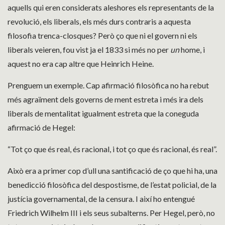
aquells qui eren considerats aleshores els representants de la
revolució, els liberals, els més durs contraris a aquesta
filosofia trenca-closques? Però ço que ni el govern ni els
liberals veieren, fou vist ja el 1833 si més no per
un
home, i
aquest no era cap altre que Heinrich Heine.
Prenguem un exemple. Cap afirmació filosòfica no ha rebut
més agraïment dels governs de ment estreta i més ira dels
liberals de mentalitat igualment estreta que la coneguda
afirmació de Hegel:
“Tot ço que és real, és racional, i tot ço que és racional, és real”.
Això era a primer cop d’ull una santificació de ço que hi ha, una
benedicció filosòfica del despostisme, de l’estat policial, de la
justícia governamental, de la censura. I així ho entengué
Friedrich Wilhelm III i els seus subalterns. Per Hegel, però, no