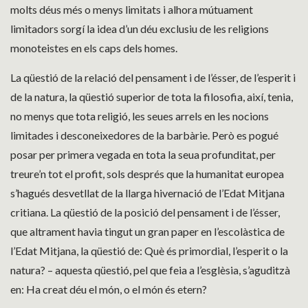
molts déus més o menys limitats i alhora mútuament
limitadors sorgí la idea d’un déu exclusiu de les religions
monoteistes en els caps dels homes.
La qüestió de la relació del pensament i de l’ésser, de l’esperit i
de la natura, la qüestió superior de tota la filosofia, així, tenia,
no menys que tota religió, les seues arrels en les nocions
limitades i desconeixedores de la barbàrie. Però es pogué
posar per primera vegada en tota la seua profunditat, per
treure’n tot el profit, sols després que la humanitat europea
s’hagués desvetllat de la llarga hivernació de l’Edat Mitjana
critiana. La qüestió de la posició del pensament i de l’ésser,
que altrament havia tingut un gran paper en l’escolàstica de
l’Edat Mitjana, la qüestió de: Què és primordial, l’esperit o la
natura? – aquesta qüestió, pel que feia a l’esglèsia, s’aguditzà
en: Ha creat déu el món, o el món és etern?