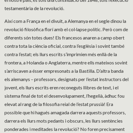
testamentària de la revolució.
Així com a França en el divuit, a Alemanya en el segle dinou la
revolució filosòfica florí amb el col·lapse polític. Però com de
diferents són totes dues! Els francesos anaren a camp obert
contra tota la ciència oficial, contra l’esglèsia i sovint també
contra l’estat; els llurs escrits s’imprimien més enllà de la
frontera, a Holanda o Anglaterra, mentre ells mateixos sovint
s’arriscaven a ésser empresonats a la Bastilla. D’altra banda
els alemanys – professors, designats per l’estat instructors del
jovent, els llurs escrits eren reconeguts llibres de text, i el
sistema final de tot el desenvolupament, l’hegelià, àdhuc fou
elevat al rang de la filosofia reial de l’estat prussià! Era
possible que hi hagués amagada darrera aquests professors,
darrera els llurs mots pedants i obscurs, les llurs sentències
ponderades i meditades la revolució? No foren precisament