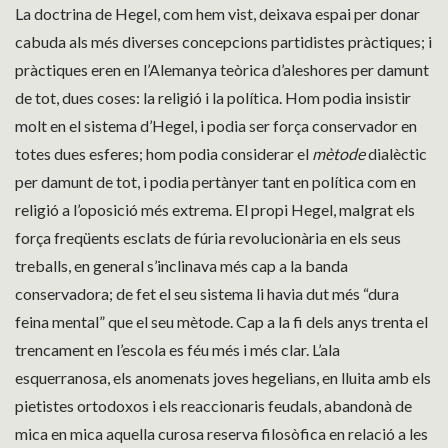
La doctrina de Hegel, com hem vist, deixava espai per donar
cabuda als més diverses concepcions partidistes pràctiques; i
pràctiques eren en l’Alemanya teòrica d’aleshores per damunt
de tot, dues coses: la religió i la política. Hom podia insistir
molt en el sistema d’Hegel, i podia ser força conservador en
totes dues esferes; hom podia considerar el
mètode
dialèctic
per damunt de tot, i podia pertànyer tant en política com en
religió a l’oposició més extrema. El propi Hegel, malgrat els
força freqüents esclats de fúria revolucionària en els seus
treballs, en general s’inclinava més cap a la banda
conservadora; de fet el seu sistema li havia dut més “dura
feina mental” que el seu mètode. Cap a la fi dels anys trenta el
trencament en l’escola es féu més i més clar. L’ala
esquerranosa, els anomenats joves hegelians, en lluita amb els
pietistes ortodoxos i els reaccionaris feudals, abandonà de
mica en mica aquella curosa reserva filosòfica en relació a les