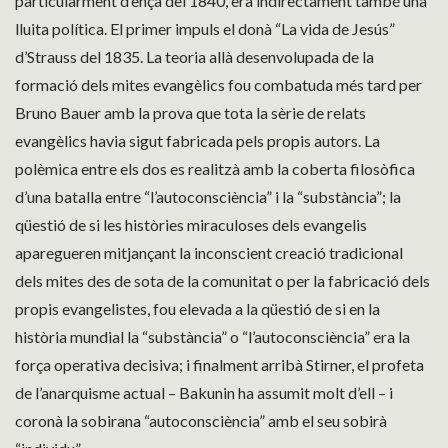
particularment d’ençà del 1840, era indirectament també una
lluita política. El primer impuls el donà “La vida de Jesús”
d’Strauss del 1835. La teoria allà desenvolupada de la
formació dels mites evangèlics fou combatuda més tard per
Bruno Bauer amb la prova que tota la sèrie de relats
evangèlics havia sigut fabricada pels propis autors. La
polèmica entre els dos es realitzà amb la coberta filosòfica
d’una batalla entre “l’autoconsciència” i la “substància”; la
qüestió de si les històries miraculoses dels evangelis
aparegueren mitjançant la inconscient creació tradicional
dels mites des de sota de la comunitat o per la fabricació dels
propis evangelistes, fou elevada a la qüestió de si en la
història mundial la “substància” o “l’autoconsciència” era la
força operativa decisiva; i finalment arribà Stirner, el profeta
de l’anarquisme actual – Bakunin ha assumit molt d’ell – i
coronà la sobirana “autoconsciència” amb el seu sobirà