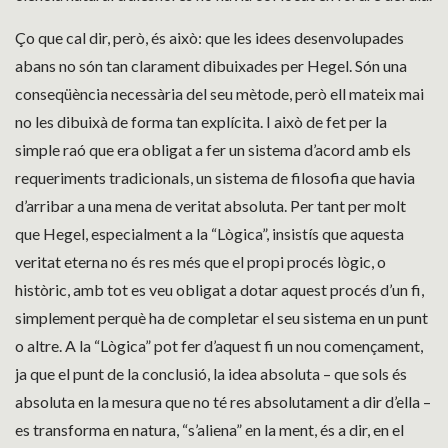
Ço que cal dir, però, és això: que les idees desenvolupades
abans no són tan clarament dibuixades per Hegel. Són una
conseqüència necessària del seu mètode, però ell mateix mai
no les dibuixà de forma tan explícita. I això de fet per la
simple raó que era obligat a fer un sistema d’acord amb els
requeriments tradicionals, un sistema de filosofia que havia
d’arribar a una mena de veritat absoluta. Per tant per molt
que Hegel, especialment a la “Lògica”, insistís que aquesta
veritat eterna no és res més que el propi procés lògic, o
històric, amb tot es veu obligat a dotar aquest procés d’un fi,
simplement perquè ha de completar el seu sistema en un punt
o altre. A la “Lògica” pot fer d’aquest fi un nou començament,
ja que el punt de la conclusió, la idea absoluta – que sols és
absoluta en la mesura que no té res absolutament a dir d’ella –
es transforma en natura, “s’aliena” en la ment, és a dir, en el