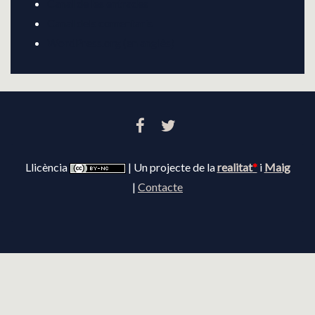
O
Canal de les entrades
Canal dels comentaris
N
WordPress.org (en anglès)
FACEBOOK
TWITTER
Llicència
| Un projecte de la
realitat
*
i
Maig
|
Contacte