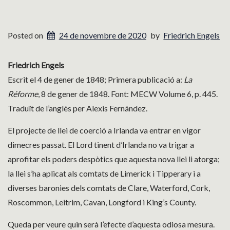
Posted on
24 de novembre de 2020
by
Friedrich Engels
Friedrich Engels
Escrit el 4 de gener de 1848; Primera publicació a:
La
Réforme
, 8 de gener de 1848. Font: MECW Volume 6, p. 445.
Traduït de l’anglès per Alexis Fernández.
El projecte de llei de coerció a Irlanda va entrar en vigor
dimecres passat. El Lord tinent d’Irlanda no va trigar a
aprofitar els poders despòtics que aquesta nova llei li atorga;
la llei s’ha aplicat als comtats de Limerick i Tipperary i a
diverses baronies dels comtats de Clare, Waterford, Cork,
Roscommon, Leitrim, Cavan, Longford i King’s County.
Queda per veure quin serà l’efecte d’aquesta odiosa mesura.