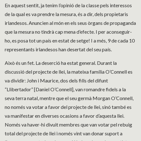
En aquest sentit, ja tenim l’opinió de la classe pels interessos
de la qual es va prendre la mesura, és a dir, dels propietaris
irlandesos. Anuncien al món en els seus òrgans de propaganda
que la mesura no tindrà cap mena d’efecte. I per aconseguir-
ho, es posa tot un país en estat de setge! I a més, 9 de cada 10
representants irlandesos han desertat del seu país.
Això és un fet. La deserció ha estat general. Durant la
discussió del projecte de llei, la mateixa família O’Connell es
va dividir: John i Maurice, dos dels fills del difunt
“Llibertador” [Daniel O’Connell], van romandre fidels a la
seva terra natal, mentre que el seu germà Morgan O’Connell,
no només va votar a favor del projecte de llei, sinó també es
va manifestar en diverses ocasions a favor d’aquesta llei.
Només va haver-hi divuit membres que van votar pel rebuig
total del projecte de llei i només vint van donar suport a