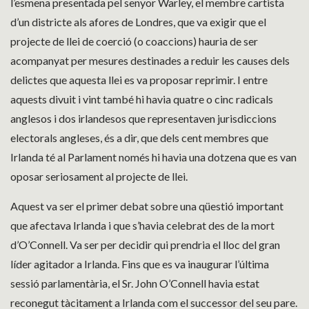
l’esmena presentada pel senyor Warley, el membre cartista
d’un districte als afores de Londres, que va exigir que el
projecte de llei de coerció (o coaccions) hauria de ser
acompanyat per mesures destinades a reduir les causes dels
delictes que aquesta llei es va proposar reprimir. I entre
aquests divuit i vint també hi havia quatre o cinc radicals
anglesos i dos irlandesos que representaven jurisdiccions
electorals angleses, és a dir, que dels cent membres que
Irlanda té al Parlament només hi havia una dotzena que es van
oposar seriosament al projecte de llei.
Aquest va ser el primer debat sobre una qüestió important
que afectava Irlanda i que s’havia celebrat des de la mort
d’O’Connell. Va ser per decidir qui prendria el lloc del gran
líder agitador a Irlanda. Fins que es va inaugurar l’última
sessió parlamentària, el Sr. John O’Connell havia estat
reconegut tàcitament a Irlanda com el successor del seu pare.