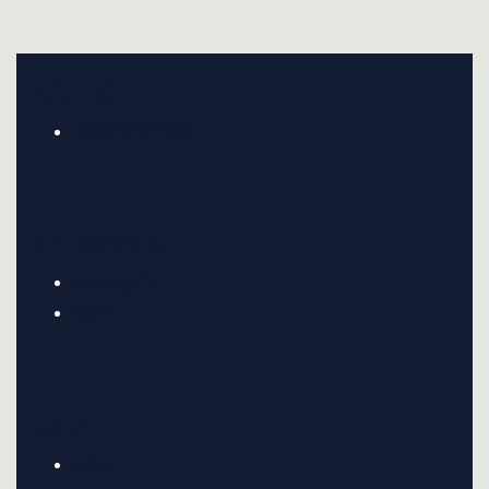
O
S
T
ARXIUS
N
novembre 2020
A
V
CATEGORIES
I
Monogràfic
G
Obra
A
T
META
I
Entra