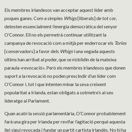
Els membres irlandesos van acceptar aquest líder amb
poques ganes. Com a simples
Whigs
[liberals] de tot cor,
detesten essencialment l’energia democràtica del senyor
O’Connor. Ell no els permetrà continuar utilitzant la
campanya de revocació com a mitjà per enderrocar els
Tories
[conservadors] a favor dels
Whigs
i una vegada aquests
últims han arribat al poder, que se n’oblidin de la mateixa
paraula «revocació». Però els membres irlandesos que donen
suport a la revocació no poden prescindir d’un líder com
O’Connor i, tot i que intenten minar la seva creixent
popularitat a Irlanda, estan obligats a sotmetre’s al seu
lideratge al Parlament.
Quan acabi la sessió parlamentària, O’Connor probablement
farà una gira per Irlanda per revifar l’agitació perquè aquesta
llei sigui revocada i fundar un partit cartista irlandès. No hi ha